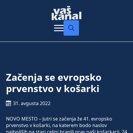
Search
for:
Začenja se evropsko
prvenstvo v košarki
31. avgusta 2022
NOVO MESTO – Jutri se začenja že 41. evropsko
prvenstvo v košarki, na katerem bodo naslov
najboljših na stari celini branili prav naši košarkarji. 24