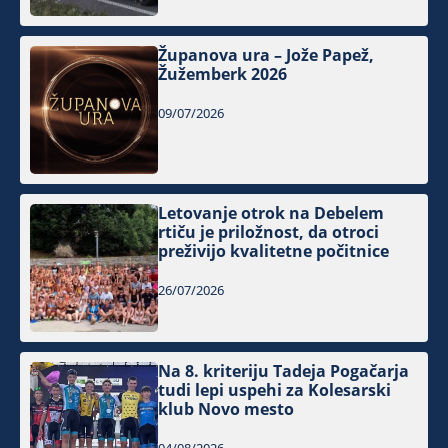
Županova ura – Jože Papež,
Žužemberk 2026
09/07/2026
Letovanje otrok na Debelem
rtiču je priložnost, da otroci
preživijo kvalitetne počitnice
26/07/2026
Na 8. kriteriju Tadeja Pogačarja
tudi lepi uspehi za Kolesarski
klub Novo mesto