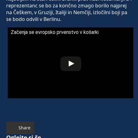
reprezentanc se bo za končno zmago borilo najprej
na Češkem, v Gruziji, Italiji in Nemčiji, izločilni boji pa
se bodo odvili v Berlinu.
Začenja se evropsko prvenstvo v košarki
Share
Oglejte si še ...