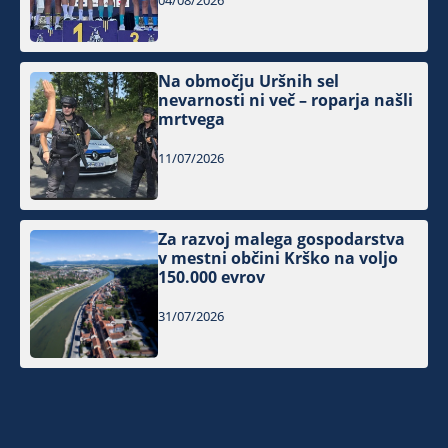
04/08/2026
Na območju Uršnih sel
nevarnosti ni več – roparja našli
mrtvega
11/07/2026
Za razvoj malega gospodarstva
v mestni občini Krško na voljo
150.000 evrov
31/07/2026