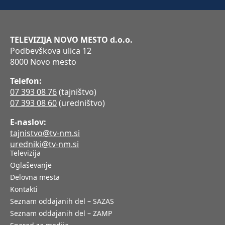
TELEVIZIJA NOVO MESTO d.o.o.
Podbevškova ulica 12
8000 Novo mesto
Telefon:
07 393 08 76
(tajništvo)
07 393 08 60
(uredništvo)
E-naslov:
tajnistvo@tv-nm.si
uredniki@tv-nm.si
Televizija
Oglaševanje
Delovna mesta
Kontakti
Seznam oddajanih del – SAZAS
Seznam oddajanih del – ZAMP