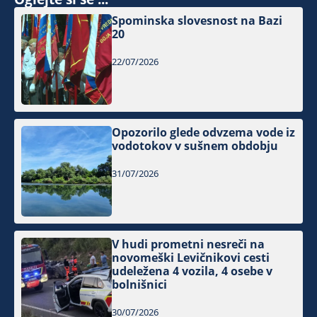
Spominska slovesnost na Bazi
20
22/07/2026
Opozorilo glede odvzema vode iz
vodotokov v sušnem obdobju
31/07/2026
V hudi prometni nesreči na
novomeški Levičnikovi cesti
udeležena 4 vozila, 4 osebe v
bolnišnici
30/07/2026