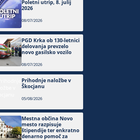
Poletni utrip, 8. julij
2026
08/07/2026
PGD Krka ob 130-letnici
delovanja prevzelo
novo gasilsko vozilo
08/07/2026
Prihodnje naložbe v
Škocjanu
05/08/2026
Mestna občina Novo
mesto razpisuje
štipendije ter enkratno
denarno pomoč za