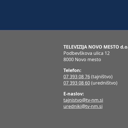
TELEVIZIJA NOVO MESTO d.o
Podbevškova ulica 12
8000 Novo mesto
Telefon:
07 393 08 76
(tajništvo)
07 393 08 60
(uredništvo)
E-naslov:
tajnistvo@tv-nm.si
uredniki@tv-nm.si