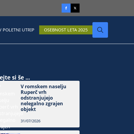
V POLETNI UTRIP
OSEBNOST LETA 2025
Search
for:
jte si še ...
V romskem naselju
Ruperč vrh
odstranjujejo
nelegalno zgrajen
objekt
31/07/2026