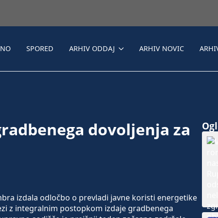
LNO
SPORED
ARHIV ODDAJ
ARHIV NOVIC
ARHI
gradbenega dovoljenja za
Ogle
bra izdala odločbo o prevladi javne koristi energetike
vezi z integralnim postopkom izdaje gradbenega