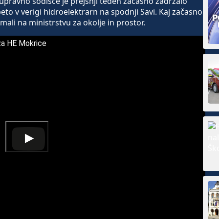
upravno sodišče je prejšnji teden začasno zadržalo
eto v verigi hidroelektrarn na spodnji Savi. Kaj začasno
ali na ministrstvu za okolje in prostor.
za HE Mokrice