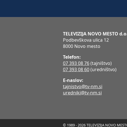
TELEVIZIJA NOVO MESTO d.o
Podbevškova ulica 12
8000 Novo mesto
Telefon:
07 393 08 76
(tajništvo)
07 393 08 60
(uredništvo)
E-naslov:
tajnistvo@tv-nm.si
uredniki@tv-nm.si
© 1989 - 2026 TELEVIZIJA NOVO MESTO