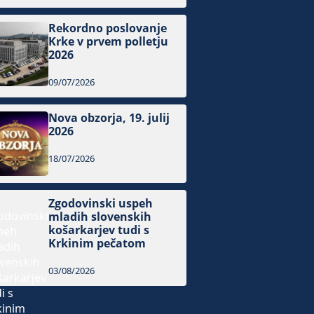
Rekordno poslovanje
Krke v prvem polletju
2026
09/07/2026
Nova obzorja, 19. julij
2026
18/07/2026
Zgodovinski uspeh
mladih slovenskih
košarkarjev tudi s
Krkinim pečatom
03/08/2026