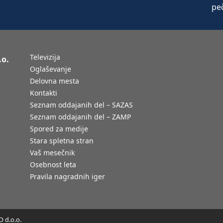
Televizija
.o.
Oglaševanje
Delovna mesta
Kontakti
Seznam oddajanih del – SAZAS
Seznam oddajanih del – ZAMP
Spored za medije
Stara spletna stran
Vaš mesečnik
Osebnost leta
Pravila nagradnih iger
 d.o.o.