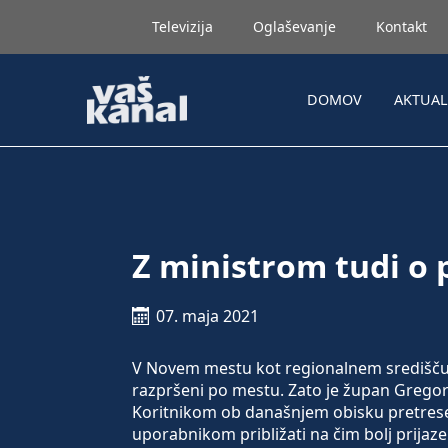
Televizija
Oglaševanje
Kontakt
DOMOV
AKTUA
Z ministrom tudi o 
07. maja 2021
V Novem mestu kot regionalnem središču de
razpršeni po mestu. Zato je župan Grego
Koritnikom ob današnjem obisku pretrese
uporabnikom približati na čim bolj prijazen