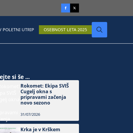
V POLETNI UTRIP
OSEBNOST LETA 2025
Search
for:
jte si še ...
Rokomet: Ekipa SVIŠ
Cugelj okna s
pripravami začenja
novo sezono
31/07/2026
Krka je v Krškem