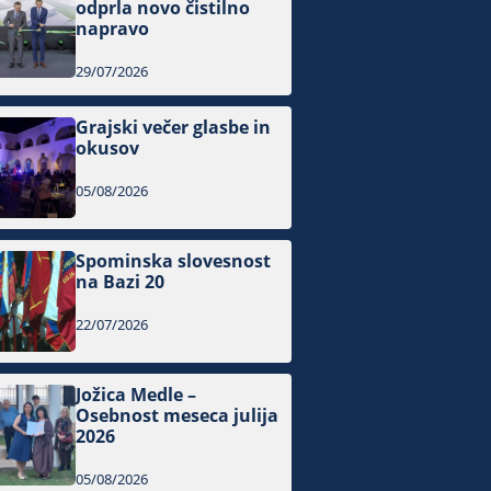
odprla novo čistilno
napravo
29/07/2026
Grajski večer glasbe in
okusov
05/08/2026
Spominska slovesnost
na Bazi 20
22/07/2026
Jožica Medle –
Osebnost meseca julija
2026
05/08/2026