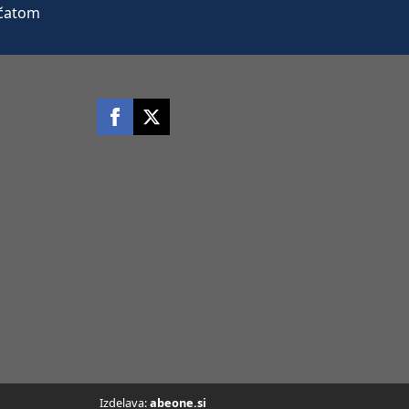
Izdelava:
abeone.si