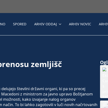
LNO
SPORED
ARHIV ODDAJ
ARHIV NOVIC
ARHI
prenosu zemljišč
Ogle
lujejo številni državni organi, ki pa so precej
r Macedoni z ministrom za javno upravo Boštjanom
l možnosti, kako izvajanje nalog organov
 način. To bi lahko zagotovili v luči novih načrtovanih