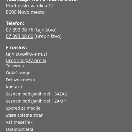
Podbevškova ulica 12
8000 Novo mesto
Telefon:
07 393 08 76
(tajništvo)
07 393 08 60
(uredništvo)
E-naslov:
tajnistvo@tv-nm.si
uredniki@tv-nm.si
Televizija
Oglaševanje
Delovna mesta
Kontakti
Seznam oddajanih del – SAZAS
Seznam oddajanih del – ZAMP
Spored za medije
Stara spletna stran
Vaš mesečnik
Osebnost leta