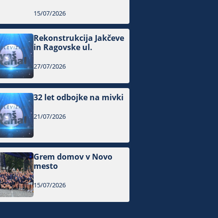
15/07/2026
Rekonstrukcija Jakčeve
in Ragovske ul.
27/07/2026
32 let odbojke na mivki
21/07/2026
Grem domov v Novo
mesto
15/07/2026