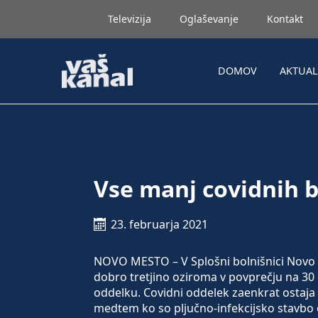
Televizija
Oglaševanje
Kontakt
DOMOV
AKTUA
Vse manj covidnih b
23. februarja 2021
NOVO MESTO – V Splošni bolnišnici Novo m
dobro tretjino oziroma v povprečju na 30 
oddelku. Covidni oddelek zaenkrat ostaja v
medtem ko so pljučno-infekcijsko stavbo 