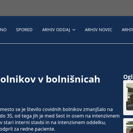
LNO
SPORED
ARHIV ODDAJ
ARHIV NOVIC
ARHI
olnikov v bolnišnicah
Ogle
esto se je število covidnih bolnikov zmanjšalo na
do 35, od tega jih je med šest in osem na intenzivnem
 stari interni stavbi in na intenzivnem oddelku,
odprli za redne paciente.