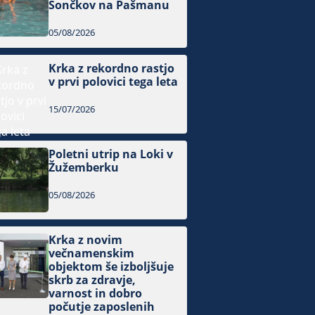
Sončkov na Pašmanu
05/08/2026
Krka z rekordno rastjo
v prvi polovici tega leta
15/07/2026
Poletni utrip na Loki v
Žužemberku
05/08/2026
Krka z novim
večnamenskim
objektom še izboljšuje
skrb za zdravje,
varnost in dobro
počutje zaposlenih