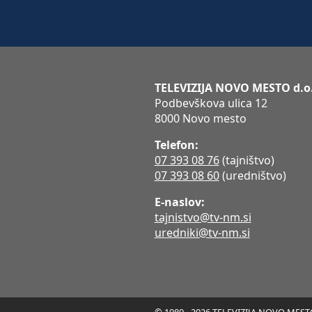
TELEVIZIJA NOVO MESTO d.o
Podbevškova ulica 12
8000 Novo mesto
Telefon:
07 393 08 76
(tajništvo)
07 393 08 60
(uredništvo)
E-naslov:
tajnistvo@tv-nm.si
uredniki@tv-nm.si