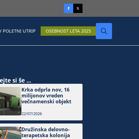
V POLETNI UTRIP
OSEBNOST LETA 2025
Search
for:
jte si še ...
Krka odprla nov, 16
milijonov vreden
večnamenski objekt
22/07/2026
Družinska delovno-
terapetska kolonija