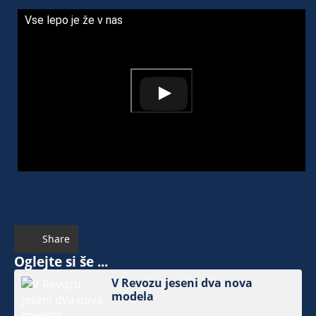
Vse lepo je že v nas
Share
Oglejte si še ...
V Revozu jeseni dva nova
modela