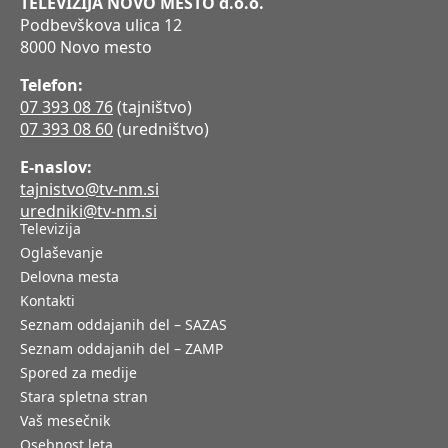
TELEVIZIJA NOVO MESTO d.o.o.
Podbevškova ulica 12
8000 Novo mesto
Telefon:
07 393 08 76
(tajništvo)
07 393 08 60
(uredništvo)
E-naslov:
tajnistvo@tv-nm.si
uredniki@tv-nm.si
Televizija
Oglaševanje
Delovna mesta
Kontakti
Seznam oddajanih del – SAZAS
Seznam oddajanih del – ZAMP
Spored za medije
Stara spletna stran
Vaš mesečnik
Osebnost leta