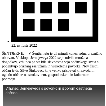
22. avgusta 2022
ŠENTJERNEJ – V Šentjerneju je bil minuli konec tedna praznično
obarvan. V sklopu Jernejevega 2022 se je odvila množica
dogodkov, vrhunca pa sta bila slavnostna seja občinskega sveta s
podelitvijo priznanj zaslužnim in vsakoletna povorka. Nov častni
občan je dr. Silvo Šinkovec, ki je veliko prispeval k razvoju in
ugledu občine na strokovnem, gospodarskem in kulturnem
področju.
Vrhunec Jernejevega s povorko in izborom častnega
občana