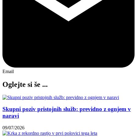
Email
Oglejte si še ...
Skupni poziv pristojnih služb: previdno z ognjem v
naravi
09/07/2026