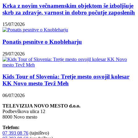
Krka z novim večnamenskim objektom še izboljšuje
skrb za zdravje, varnost in dobro počutje zaposlenih
15/07/2026
Ponatis pesnitve o Knobleharju
29/07/2026
Kids Tour of Slovenia: Tretje mesto osvojil kolesar
KK Novo mesto Tevž Meh
06/07/2026
TELEVIZIJA NOVO MESTO d.o.o.
Podbevškova ulica 12
8000 Novo mesto
Telefon:
07 393 08 76
(tajništvo)