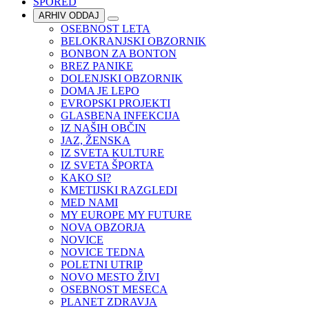
SPORED
ARHIV ODDAJ
OSEBNOST LETA
BELOKRANJSKI OBZORNIK
BONBON ZA BONTON
BREZ PANIKE
DOLENJSKI OBZORNIK
DOMA JE LEPO
EVROPSKI PROJEKTI
GLASBENA INFEKCIJA
IZ NAŠIH OBČIN
JAZ, ŽENSKA
IZ SVETA KULTURE
IZ SVETA ŠPORTA
KAKO SI?
KMETIJSKI RAZGLEDI
MED NAMI
MY EUROPE MY FUTURE
NOVA OBZORJA
NOVICE
NOVICE TEDNA
POLETNI UTRIP
NOVO MESTO ŽIVI
OSEBNOST MESECA
PLANET ZDRAVJA