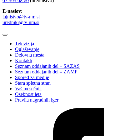
07 393 08 60
(uredništvo)
E-naslov:
tajnistvo@tv-nm.si
uredniki@tv-nm.si
Televizija
Oglaševanje
Delovna mesta
Kontakti
Seznam oddajanih del – SAZAS
Seznam oddajanih del – ZAMP
Spored za medije
Stara spletna stran
Vaš mesečnik
Osebnost leta
Pravila nagradnih iger