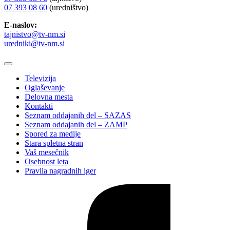
07 393 08 60
(uredništvo)
E-naslov:
tajnistvo@tv-nm.si
uredniki@tv-nm.si
Televizija
Oglaševanje
Delovna mesta
Kontakti
Seznam oddajanih del – SAZAS
Seznam oddajanih del – ZAMP
Spored za medije
Stara spletna stran
Vaš mesečnik
Osebnost leta
Pravila nagradnih iger