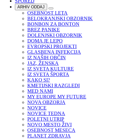
SPORED
ARHIV ODDAJ
OSEBNOST LETA
BELOKRANJSKI OBZORNIK
BONBON ZA BONTON
BREZ PANIKE
DOLENJSKI OBZORNIK
DOMA JE LEPO
EVROPSKI PROJEKTI
GLASBENA INFEKCIJA
IZ NAŠIH OBČIN
JAZ, ŽENSKA
IZ SVETA KULTURE
IZ SVETA ŠPORTA
KAKO SI?
KMETIJSKI RAZGLEDI
MED NAMI
MY EUROPE MY FUTURE
NOVA OBZORJA
NOVICE
NOVICE TEDNA
POLETNI UTRIP
NOVO MESTO ŽIVI
OSEBNOST MESECA
PLANET ZDRAVJA