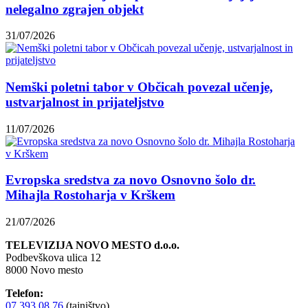
nelegalno zgrajen objekt
31/07/2026
Nemški poletni tabor v Občicah povezal učenje,
ustvarjalnost in prijateljstvo
11/07/2026
Evropska sredstva za novo Osnovno šolo dr.
Mihajla Rostoharja v Krškem
21/07/2026
TELEVIZIJA NOVO MESTO d.o.o.
Podbevškova ulica 12
8000 Novo mesto
Telefon:
07 393 08 76
(tajništvo)