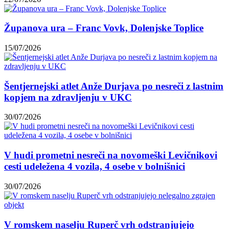
Županova ura – Franc Vovk, Dolenjske Toplice
15/07/2026
Šentjernejski atlet Anže Durjava po nesreči z lastnim
kopjem na zdravljenju v UKC
30/07/2026
V hudi prometni nesreči na novomeški Levičnikovi
cesti udeležena 4 vozila, 4 osebe v bolnišnici
30/07/2026
V romskem naselju Ruperč vrh odstranjujejo