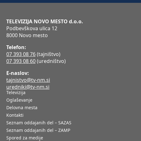
TELEVIZIJA NOVO MESTO d.o.o.
Podbevškova ulica 12
8000 Novo mesto
Telefon:
07 393 08 76
(tajništvo)
07 393 08 60
(uredništvo)
E-naslov:
tajnistvo@tv-nm.si
uredniki@tv-nm.si
Televizija
Oglaševanje
Delovna mesta
Kontakti
Seznam oddajanih del – SAZAS
Seznam oddajanih del – ZAMP
Spored za medije