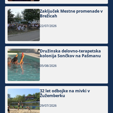
Zaključek Mestne promenade v
Brežicah
22/07/2026
Družinska delovno-terapetska
kolonija Sončkov na Pašmanu
05/08/2026
32 let odbojke na mivki v
Žužemberku
29/07/2026