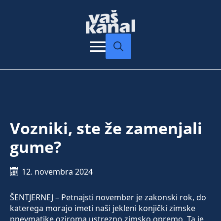
Search
for:
Vozniki, ste že zamenjali
gume?
12. novembra 2024
ŠENTJERNEJ – Petnajsti november je zakonski rok, do
katerega morajo imeti naši jekleni konjički zimske
pnevmatike oziroma ustrezno zimsko opremo. Ta je