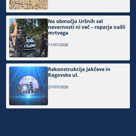
Na območju Uršnih sel
nevarnosti ni več – roparja našli
mrtvega
11/07/2026
Rekonstrukcija Jakčeve in
Ragovske ul.
27/07/2026