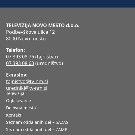
TELEVIZIJA NOVO MESTO d.o.o.
Podbevškova ulica 12
8000 Novo mesto
Telefon:
07 393 08 76
(tajništvo)
07 393 08 60
(uredništvo)
E-naslov:
tajnistvo@tv-nm.si
uredniki@tv-nm.si
Televizija
Oglaševanje
Delovna mesta
Kontakti
Seznam oddajanih del – SAZAS
Seznam oddajanih del – ZAMP