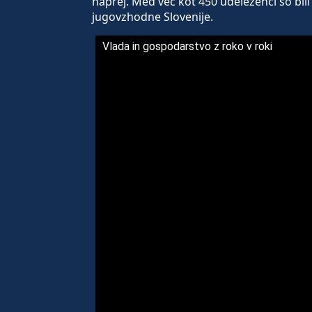
naprej. Med več kot 450 udeleženci so bili
jugovzhodne Slovenije.
Vlada in gospodarstvo z roko v roki