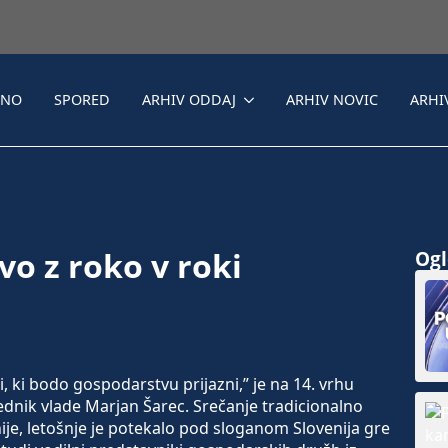
LNO
SPORED
ARHIV ODDAJ
ARHIV NOVIC
ARHI
vo z roko v roki
Ogle
, ki bodo gospodarstvu prijazni,” je na 14. vrhu
dnik vlade Marjan Šarec. Srečanje tradicionalno
ije, letošnje je potekalo pod sloganom Slovenija gre