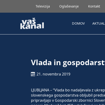
Televizija
Oglaševanje
Kontakt
DOMOV
AKTUA
Vlada in gospodarst
21. novembra 2019
LJUBLJANA – “Vlada bo nadaljevala z ukrepi
slovenskega gospodarstva obljubil predse
pripravljajo v Gospodarski zbornici Sloven