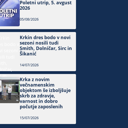
Poletni utrip, 5. avgust
2026
05/08/2026
Krkin dres bodo v novi
sezoni nosili tudi
Smith, Dolničar, Sirc in
Šikanić
14/07/2026
Krka z novim
večnamenskim
objektom še izboljšuje
skrb za zdravje,
varnost in dobro
počutje zaposlenih
15/07/2026