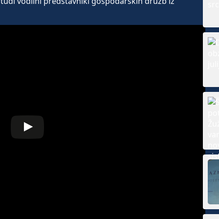
 tudi vodilni predstavniki gospodarskih družb iz