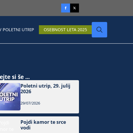
V POLETNI UTRIP
OSEBNOST LETA 2025
Search
for:
jte si še ...
Poletni utrip, 29. julij
2026
29/07/2026
Pojdi kamor te srce
vodi