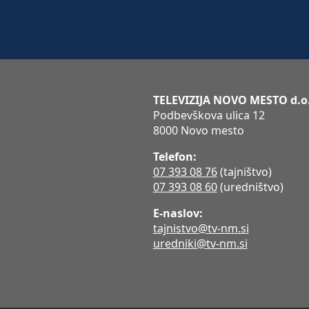
TELEVIZIJA NOVO MESTO d.o
Podbevškova ulica 12
8000 Novo mesto
Telefon:
07 393 08 76
(tajništvo)
07 393 08 60
(uredništvo)
E-naslov:
tajnistvo@tv-nm.si
uredniki@tv-nm.si