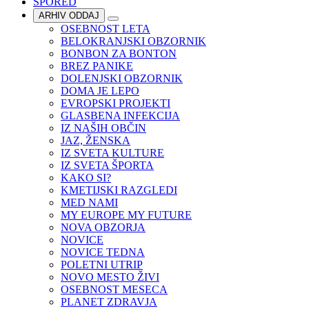
SPORED
ARHIV ODDAJ
OSEBNOST LETA
BELOKRANJSKI OBZORNIK
BONBON ZA BONTON
BREZ PANIKE
DOLENJSKI OBZORNIK
DOMA JE LEPO
EVROPSKI PROJEKTI
GLASBENA INFEKCIJA
IZ NAŠIH OBČIN
JAZ, ŽENSKA
IZ SVETA KULTURE
IZ SVETA ŠPORTA
KAKO SI?
KMETIJSKI RAZGLEDI
MED NAMI
MY EUROPE MY FUTURE
NOVA OBZORJA
NOVICE
NOVICE TEDNA
POLETNI UTRIP
NOVO MESTO ŽIVI
OSEBNOST MESECA
PLANET ZDRAVJA