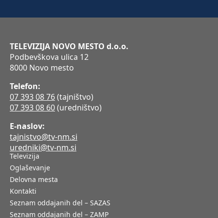
TELEVIZIJA NOVO MESTO d.o.o.
Podbevškova ulica 12
8000 Novo mesto
Telefon:
07 393 08 76
(tajništvo)
07 393 08 60
(uredništvo)
E-naslov:
tajnistvo@tv-nm.si
uredniki@tv-nm.si
Televizija
Oglaševanje
Delovna mesta
Kontakti
Seznam oddajanih del – SAZAS
Seznam oddajanih del – ZAMP