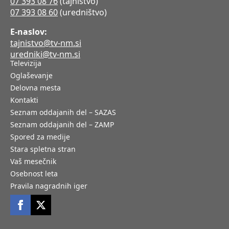
07 393 08 76
(tajništvo)
07 393 08 60
(uredništvo)
E-naslov:
tajnistvo@tv-nm.si
uredniki@tv-nm.si
Televizija
Oglaševanje
Delovna mesta
Kontakti
Seznam oddajanih del – SAZAS
Seznam oddajanih del – ZAMP
Spored za medije
Stara spletna stran
Vaš mesečnik
Osebnost leta
Pravila nagradnih iger