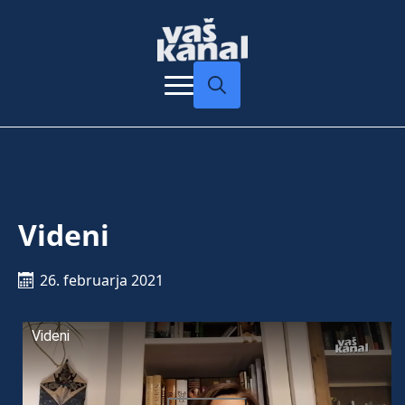
Search
for:
Videni
26. februarja 2021
Videni