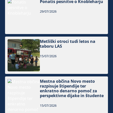
Ponatis pesnitve o Knobleharju
29/07/2026
Metliški otroci tudi letos na
taboru LAS
15/07/2026
Mestna občina Novo mesto
razpisuje štipendije ter
enkratno denarno pomoč za
perspektivne dijake in študente
15/07/2026