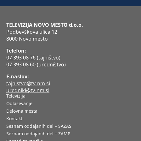
TELEVIZIJA NOVO MESTO d.o.o.
Podbevškova ulica 12
8000 Novo mesto
Telefon:
07 393 08 76
(tajništvo)
07 393 08 60
(uredništvo)
E-naslov:
tajnistvo@tv-nm.si
uredniki@tv-nm.si
Televizija
Oglaševanje
Delovna mesta
Kontakti
Seznam oddajanih del – SAZAS
Seznam oddajanih del – ZAMP