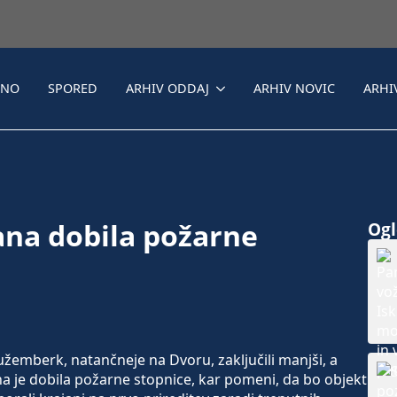
LNO
SPORED
ARHIV ODDAJ
ARHIV NOVIC
ARHI
na dobila požarne
Ogle
žemberk, natančneje na Dvoru, zaključili manjši, a
je dobila požarne stopnice, kar pomeni, da bo objekt