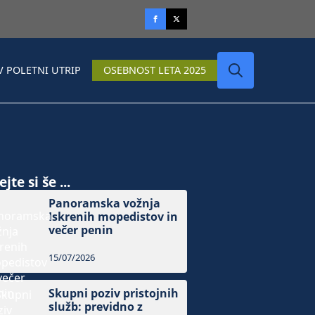
V POLETNI UTRIP
OSEBNOST LETA 2025
Search
for:
jte si še ...
Panoramska vožnja
Iskrenih mopedistov in
večer penin
15/07/2026
Skupni poziv pristojnih
služb: previdno z