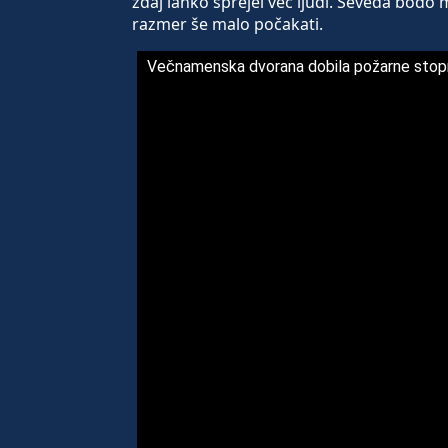
zdaj lahko sprejel več ljudi. Seveda bodo 
razmer še malo počakati.
Večnamenska dvorana dobila požarne stop