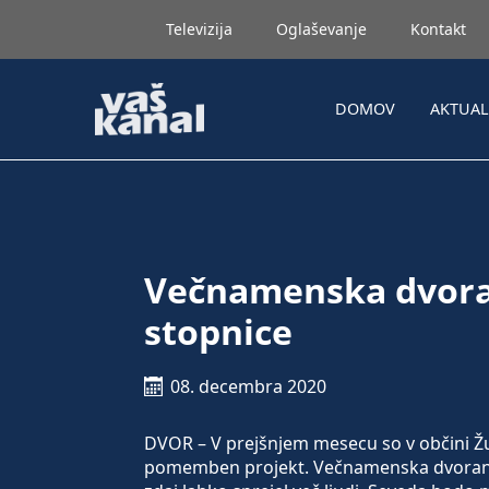
Televizija
Oglaševanje
Kontakt
DOMOV
AKTUA
Večnamenska dvora
stopnice
08. decembra 2020
DVOR – V prejšnjem mesecu so v občini Žu
pomemben projekt. Večnamenska dvorana 