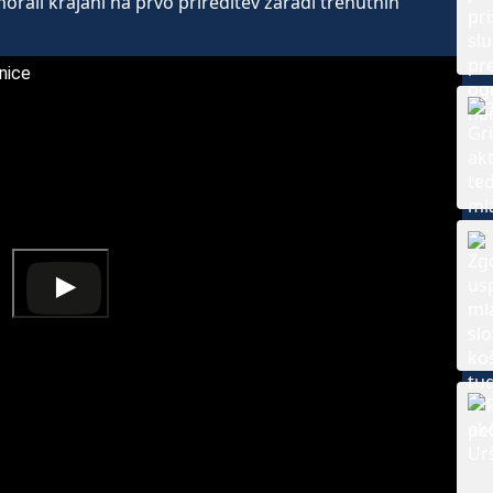
morali krajani na prvo prireditev zaradi trenutnih
nice