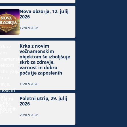
Nova obzorja, 12. julij
2026
12/07/2026
Krka z novim
večnamenskim
objektom še izboljšuje
skrb za zdravje,
varnost in dobro
počutje zaposlenih
15/07/2026
Poletni utrip, 29. julij
2026
29/07/2026