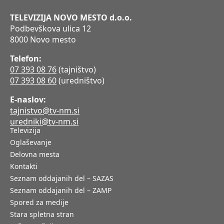
TELEVIZIJA NOVO MESTO d.o.o.
Podbevškova ulica 12
8000 Novo mesto
Telefon:
07 393 08 76
(tajništvo)
07 393 08 60
(uredništvo)
E-naslov:
tajnistvo@tv-nm.si
uredniki@tv-nm.si
Televizija
Oglaševanje
Delovna mesta
Kontakti
Seznam oddajanih del – SAZAS
Seznam oddajanih del – ZAMP
Spored za medije
Stara spletna stran