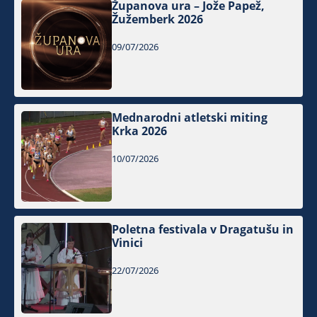
Županova ura – Jože Papež,
Žužemberk 2026
09/07/2026
Mednarodni atletski miting
Krka 2026
10/07/2026
Poletna festivala v Dragatušu in
Vinici
22/07/2026