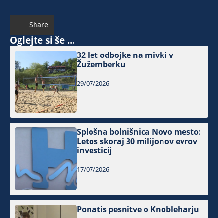
Share
Oglejte si še ...
32 let odbojke na mivki v
Žužemberku
29/07/2026
Splošna bolnišnica Novo mesto:
Letos skoraj 30 milijonov evrov
investicij
17/07/2026
Ponatis pesnitve o Knobleharju