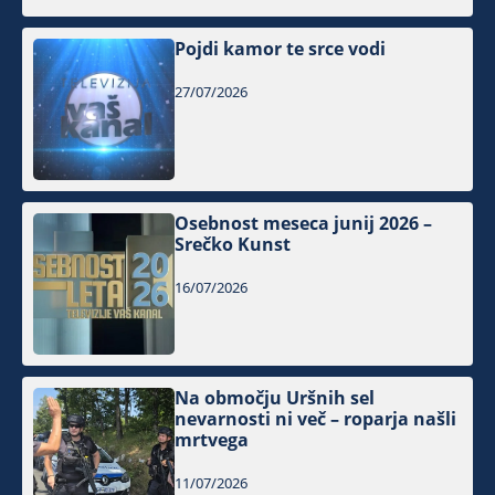
Pojdi kamor te srce vodi
27/07/2026
Osebnost meseca junij 2026 –
Srečko Kunst
16/07/2026
Na območju Uršnih sel
nevarnosti ni več – roparja našli
mrtvega
11/07/2026