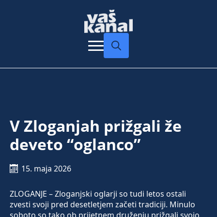
Search
for:
V Zloganjah prižgali že
deveto “oglanco”
15. maja 2026
ZLOGANJE – Zloganjski oglarji so tudi letos ostali
zvesti svoji pred desetletjem začeti tradiciji. Minulo
soboto so tako ob prijetnem druženju prižgali svojo