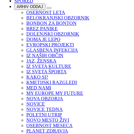
SPORED
ARHIV ODDAJ
OSEBNOST LETA
BELOKRANJSKI OBZORNIK
BONBON ZA BONTON
BREZ PANIKE
DOLENJSKI OBZORNIK
DOMA JE LEPO
EVROPSKI PROJEKTI
GLASBENA INFEKCIJA
IZ NAŠIH OBČIN
JAZ, ŽENSKA
IZ SVETA KULTURE
IZ SVETA ŠPORTA
KAKO SI?
KMETIJSKI RAZGLEDI
MED NAMI
MY EUROPE MY FUTURE
NOVA OBZORJA
NOVICE
NOVICE TEDNA
POLETNI UTRIP
NOVO MESTO ŽIVI
OSEBNOST MESECA
PLANET ZDRAVJA