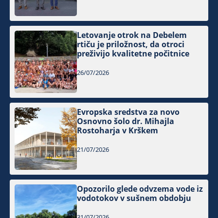
Letovanje otrok na Debelem
rtiču je priložnost, da otroci
preživijo kvalitetne počitnice
26/07/2026
Evropska sredstva za novo
Osnovno šolo dr. Mihajla
Rostoharja v Krškem
21/07/2026
Opozorilo glede odvzema vode iz
vodotokov v sušnem obdobju
31/07/2026