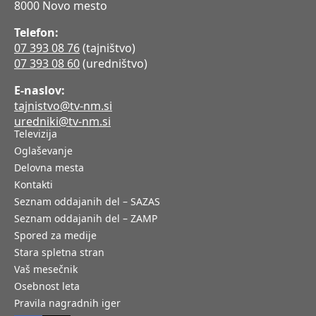
8000 Novo mesto
Telefon:
07 393 08 76
(tajništvo)
07 393 08 60
(uredništvo)
E-naslov:
tajnistvo@tv-nm.si
uredniki@tv-nm.si
Televizija
Oglaševanje
Delovna mesta
Kontakti
Seznam oddajanih del – SAZAS
Seznam oddajanih del – ZAMP
Spored za medije
Stara spletna stran
Vaš mesečnik
Osebnost leta
Pravila nagradnih iger