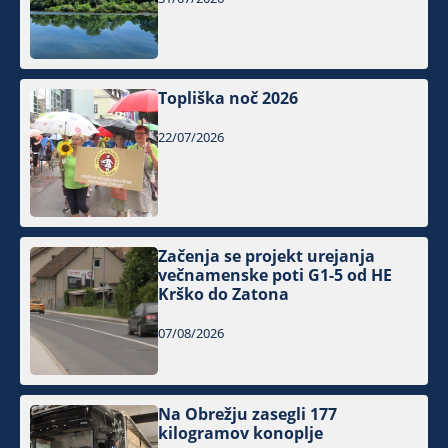
Topliška noč 2026
22/07/2026
Začenja se projekt urejanja
večnamenske poti G1-5 od HE
Krško do Zatona
07/08/2026
Na Obrežju zasegli 177
kilogramov konoplje