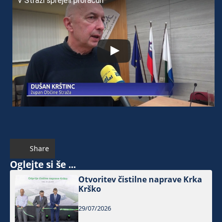
V Straži sprejeli proračun
Share
Oglejte si še ...
Otvoritev čistilne naprave Krka
Krško
29/07/2026