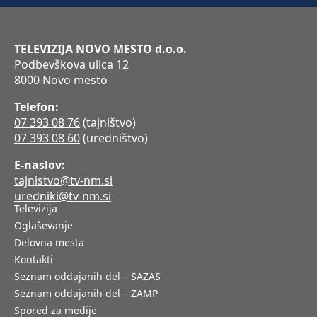
TELEVIZIJA NOVO MESTO d.o.o.
Podbevškova ulica 12
8000 Novo mesto
Telefon:
07 393 08 76
(tajništvo)
07 393 08 60
(uredništvo)
E-naslov:
tajnistvo@tv-nm.si
uredniki@tv-nm.si
Televizija
Oglaševanje
Delovna mesta
Kontakti
Seznam oddajanih del – SAZAS
Seznam oddajanih del – ZAMP
Spored za medije