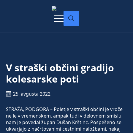
Search
for:
V straški občini gradijo
kolesarske poti
25. avgusta 2022
STRAŽA, PODGORA – Poletje v straški občini je vroče
ne le v vremenskem, ampak tudi v delovnem smislu,
nam je povedal župan Dušan Krštinc. Pospešeno se
ukvarjajo z načrtovanimi cestnimi naložbami, nekaj