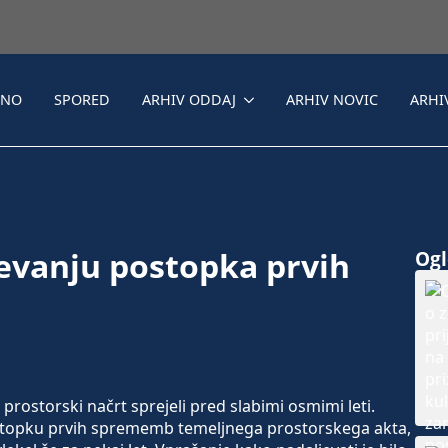
LNO
SPORED
ARHIV ODDAJ
ARHIV NOVIC
ARHI
jevanju postopka prvih
Ogle
prostorski načrt sprejeli pred slabimi osmimi leti.
ostopku prvih sprememb temeljnega prostorskega akta,