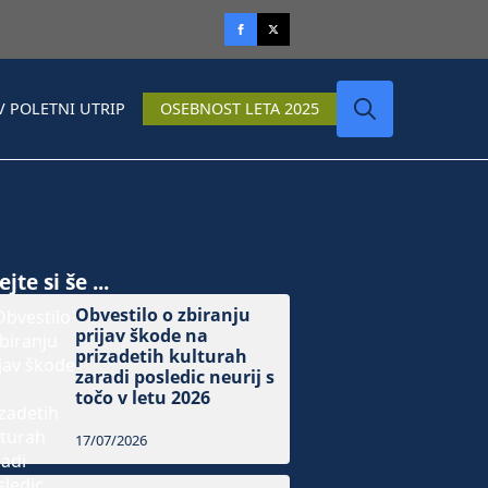
V POLETNI UTRIP
OSEBNOST LETA 2025
Search
for:
jte si še ...
Obvestilo o zbiranju
prijav škode na
prizadetih kulturah
zaradi posledic neurij s
točo v letu 2026
17/07/2026