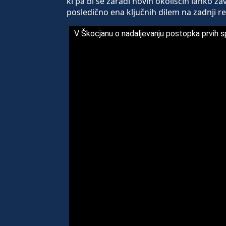
ki pa bi se zaradi novih okoliščin lahko zav
posledično ena ključnih dilem na zadnji re
V Škocjanu o nadaljevanju postopka prvih