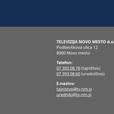
TELEVIZIJA NOVO MESTO d.o
Podbevškova ulica 12
8000 Novo mesto
Telefon:
07 393 08 76
(tajništvo)
07 393 08 60
(uredništvo)
E-naslov:
tajnistvo@tv-nm.si
uredniki@tv-nm.si