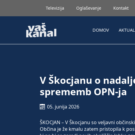
Televizija
Oglaševanje
Kontakt
DOMOV
AKTUA
V Škocjanu o nadal
sprememb OPN-ja
05. junija 2026
ŠKOCJAN – V Škocjanu so veljavni občinski 
Občina je že kmalu zatem pristopila k p