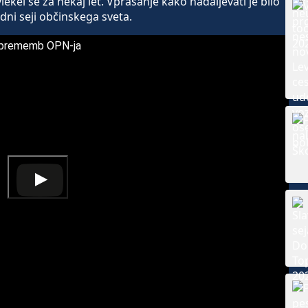
lekel še za nekaj let. Vprašanje kako nadaljevati je bilo
dni seji občinskega sveta.
 sprememb OPN-ja