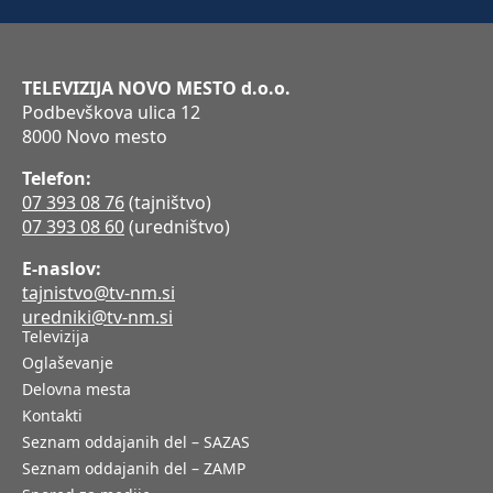
TELEVIZIJA NOVO MESTO d.o.o.
Podbevškova ulica 12
8000 Novo mesto
Telefon:
07 393 08 76
(tajništvo)
07 393 08 60
(uredništvo)
E-naslov:
tajnistvo@tv-nm.si
uredniki@tv-nm.si
Televizija
Oglaševanje
Delovna mesta
Kontakti
Seznam oddajanih del – SAZAS
Seznam oddajanih del – ZAMP