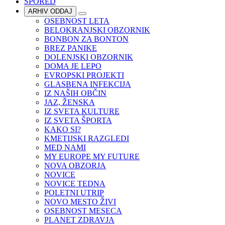
SPORED
ARHIV ODDAJ
OSEBNOST LETA
BELOKRANJSKI OBZORNIK
BONBON ZA BONTON
BREZ PANIKE
DOLENJSKI OBZORNIK
DOMA JE LEPO
EVROPSKI PROJEKTI
GLASBENA INFEKCIJA
IZ NAŠIH OBČIN
JAZ, ŽENSKA
IZ SVETA KULTURE
IZ SVETA ŠPORTA
KAKO SI?
KMETIJSKI RAZGLEDI
MED NAMI
MY EUROPE MY FUTURE
NOVA OBZORJA
NOVICE
NOVICE TEDNA
POLETNI UTRIP
NOVO MESTO ŽIVI
OSEBNOST MESECA
PLANET ZDRAVJA