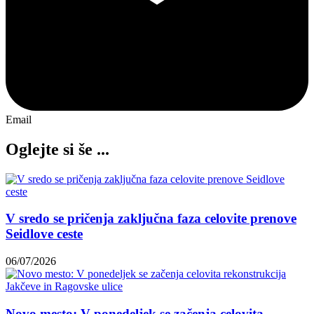
Email
Oglejte si še ...
V sredo se pričenja zaključna faza celovite prenove
Seidlove ceste
06/07/2026
Novo mesto: V ponedeljek se začenja celovita