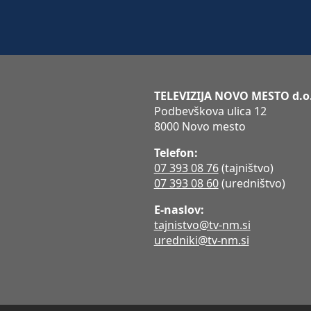
TELEVIZIJA NOVO MESTO d.o
Podbevškova ulica 12
8000 Novo mesto
Telefon:
07 393 08 76
(tajništvo)
07 393 08 60
(uredništvo)
E-naslov:
tajnistvo@tv-nm.si
uredniki@tv-nm.si