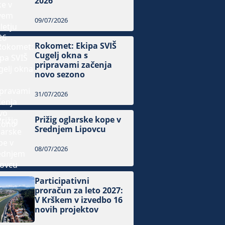
2026
09/07/2026
Rokomet: Ekipa SVIŠ
Cugelj okna s
pripravami začenja
novo sezono
31/07/2026
Prižig oglarske kope v
Srednjem Lipovcu
08/07/2026
Participativni
proračun za leto 2027:
V Krškem v izvedbo 16
novih projektov