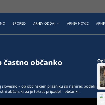
LNO
SPORED
ARHIV ODDAJ
ARHIV NOVIC
ARHI
o častno občanko
Ogle
j slovesno – ob občinskem prazniku so namreč podelili
stni občan, ki pa je tokrat pripadel – občanki.