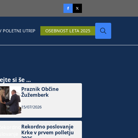
V POLETNI UTRIP
OSEBNOST LETA 2025
Search
for:
jte si še ...
Praznik Občine
Žužemberk
15/07/2026
Rekordno poslovanje
Krke v prvem polletju