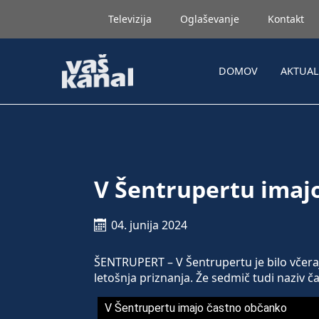
Televizija
Oglaševanje
Kontakt
DOMOV
AKTUA
V Šentrupertu imaj
04. junija 2024
ŠENTRUPERT – V Šentrupertu je bilo včera
letošnja priznanja. Že sedmič tudi naziv ča
V Šentrupertu imajo častno občanko