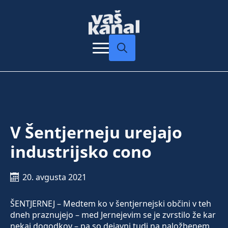
Search
for:
V Šentjerneju urejajo
industrijsko cono
20. avgusta 2021
ŠENTJERNEJ – Medtem ko v šentjernejski občini v teh
dneh praznujejo – med Jernejevim se je zvrstilo že kar
nekaj dogodkov – pa so dejavni tudi na naložbenem