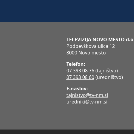
TELEVIZIJA NOVO MESTO d.o
Podbevškova ulica 12
8000 Novo mesto
Telefon:
07 393 08 76
(tajništvo)
07 393 08 60
(uredništvo)
E-naslov:
tajnistvo@tv-nm.si
uredniki@tv-nm.si