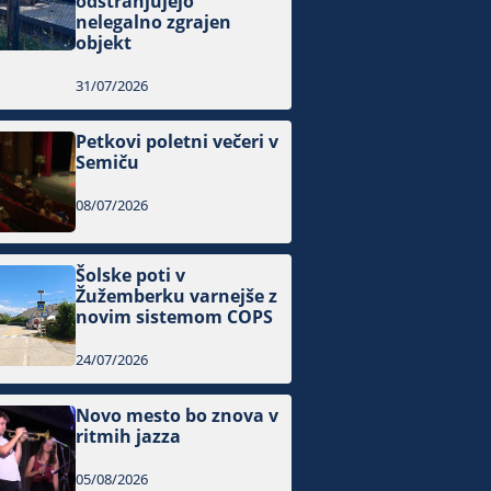
odstranjujejo
nelegalno zgrajen
objekt
31/07/2026
Petkovi poletni večeri v
Semiču
08/07/2026
Šolske poti v
Žužemberku varnejše z
novim sistemom COPS
24/07/2026
Novo mesto bo znova v
ritmih jazza
05/08/2026