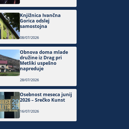
Knjižnica Ivančna
Gorica odslej
samostojna
08/07/2026
Obnova doma mlade
družine iz Drag pri
Metliki uspešno
napreduje
28/07/2026
Osebnost meseca junij
2026 – Srečko Kunst
16/07/2026