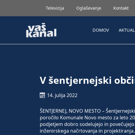
Televizija
Oglaševanje
Kontakt
DOMOV
AKTUA
V šentjernejski obč
14. julija 2022
ŠENTJERNEJ, NOVO MESTO – Šentjernejski obč
poročilo Komunale Novo mesto za leto 202
podjetjem dobro sodelujejo in povečujej
inženirskega načrtovanja in projektiranja. 