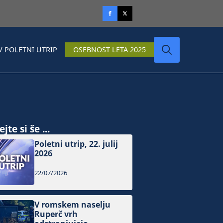
V POLETNI UTRIP
OSEBNOST LETA 2025
Search
for:
jte si še ...
Poletni utrip, 22. julij
2026
22/07/2026
V romskem naselju
Ruperč vrh