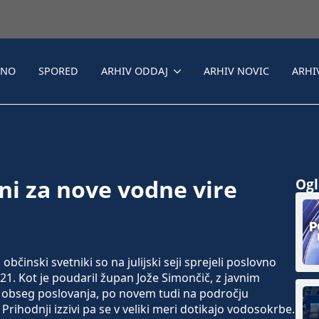
LNO
SPORED
ARHIV ODDAJ
ARHIV NOVIC
ARHI
ini za nove vodne vire
Ogle
inski svetniki so na julijski seji sprejeli poslovno
1. Kot je poudaril župan Jože Simončič, z javnim
o obseg poslovanja, po novem tudi na področju
Prihodnji izzivi pa se v veliki meri dotikajo vodosokrbe.