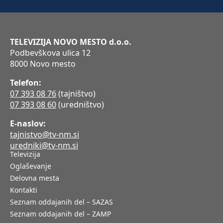
TELEVIZIJA NOVO MESTO d.o.o.
Podbevškova ulica 12
8000 Novo mesto
Telefon:
07 393 08 76
(tajništvo)
07 393 08 60
(uredništvo)
E-naslov:
tajnistvo@tv-nm.si
uredniki@tv-nm.si
Televizija
Oglaševanje
Delovna mesta
Kontakti
Seznam oddajanih del – SAZAS
Seznam oddajanih del – ZAMP