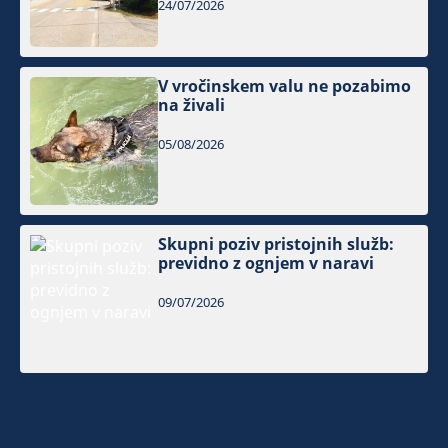
24/07/2026
V vročinskem valu ne pozabimo
na živali
05/08/2026
Skupni poziv pristojnih služb:
previdno z ognjem v naravi
09/07/2026