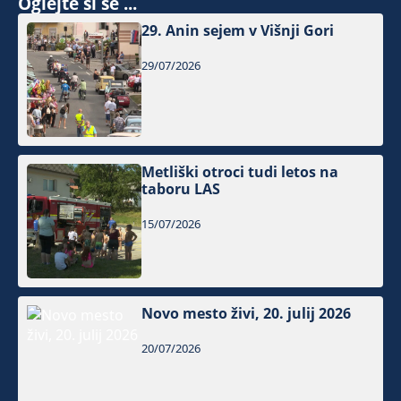
Oglejte si še ...
29. Anin sejem v Višnji Gori
29/07/2026
Metliški otroci tudi letos na
taboru LAS
15/07/2026
Novo mesto živi, 20. julij 2026
20/07/2026