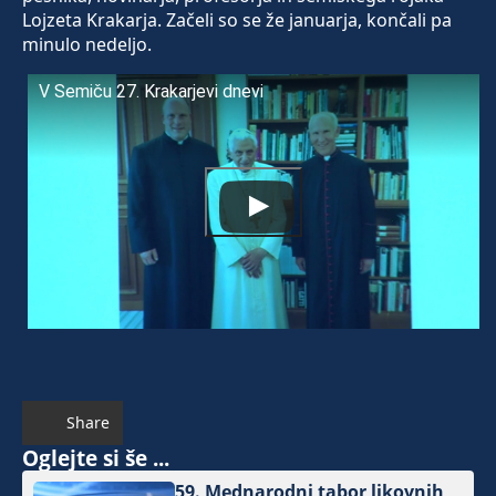
Lojzeta Krakarja. Začeli so se že januarja, končali pa
minulo nedeljo.
V Semiču 27. Krakarjevi dnevi
Share
Oglejte si še ...
59. Mednarodni tabor likovnih