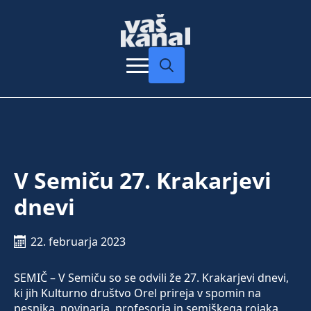
Search
for:
V Semiču 27. Krakarjevi
dnevi
22. februarja 2023
SEMIČ – V Semiču so se odvili že 27. Krakarjevi dnevi,
ki jih Kulturno društvo Orel prireja v spomin na
pesnika, novinarja, profesorja in semiškega rojaka