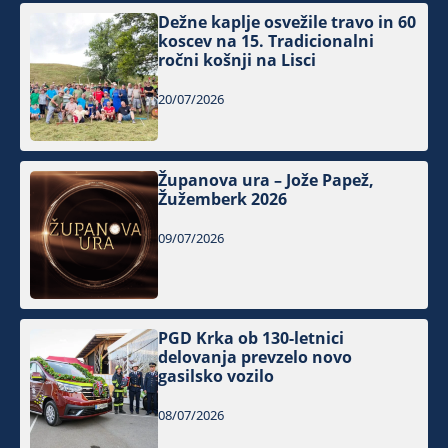
Dežne kaplje osvežile travo in 60
koscev na 15. Tradicionalni
ročni košnji na Lisci
20/07/2026
Županova ura – Jože Papež,
Žužemberk 2026
09/07/2026
PGD Krka ob 130-letnici
delovanja prevzelo novo
gasilsko vozilo
08/07/2026