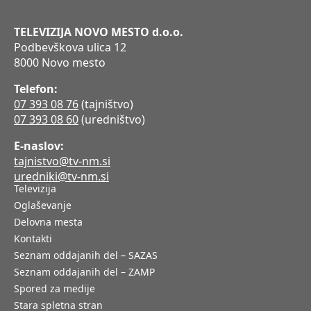
TELEVIZIJA NOVO MESTO d.o.o.
Podbevškova ulica 12
8000 Novo mesto
Telefon:
07 393 08 76
(tajništvo)
07 393 08 60
(uredništvo)
E-naslov:
tajnistvo@tv-nm.si
uredniki@tv-nm.si
Televizija
Oglaševanje
Delovna mesta
Kontakti
Seznam oddajanih del – SAZAS
Seznam oddajanih del – ZAMP
Spored za medije
Stara spletna stran