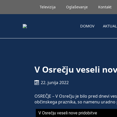
Televizija
Oglaševanje
Kontakt
DOMOV
AKTUA
V Osrečju veseli no
22. junija 2022
OSREČJE – V Osrečju je bilo pred dnevi ve
občinskega praznika, so namenu uradno pr
V Osrečju veseli nove pridobitve