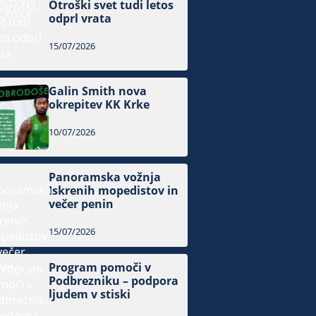
Otroški svet tudi letos
odprl vrata
15/07/2026
Galin Smith nova
okrepitev KK Krke
10/07/2026
Panoramska vožnja
Iskrenih mopedistov in
večer penin
15/07/2026
Program pomoči v
Podbrezniku – podpora
ljudem v stiski