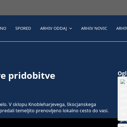
LNO
SPORED
ARHIV ODDAJ
ARHIV NOVIC
ARHI
ve pridobitve
Ogle
selo. V sklopu Knobleharjevega, škocjanskega
edali temeljito prenovljeno lokalno cesto do vasi.