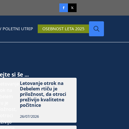
V POLETNI UTRIP
OSEBNOST LETA 2025
Search
for:
jte si še ...
Letovanje otrok na
Debelem rtiču je
priložnost, da otroci
preživijo kvalitetne
počitnice
26/07/2026