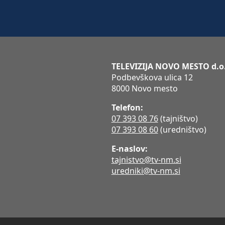
TELEVIZIJA NOVO MESTO d.o
Podbevškova ulica 12
8000 Novo mesto
Telefon:
07 393 08 76
(tajništvo)
07 393 08 60
(uredništvo)
E-naslov:
tajnistvo@tv-nm.si
uredniki@tv-nm.si