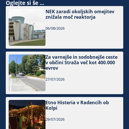
Oglejte si še ...
NEK zaradi okoljskih omejitev
znižala moč reaktorja
06/08/2026
Za varnejše in sodobnejše ceste
v občini Straža več kot 400.000
evrov
27/07/2026
Etno Histeria v Radencih ob
Kolpi
29/07/2026