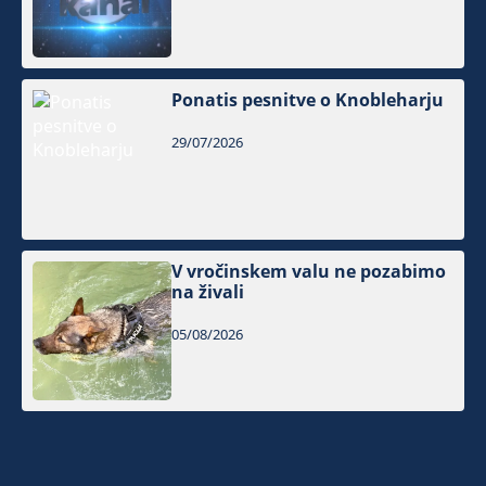
Ponatis pesnitve o Knobleharju
29/07/2026
V vročinskem valu ne pozabimo
na živali
05/08/2026