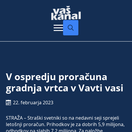
Search
for:
V ospredju proračuna
gradnja vrtca v Vavti vasi
22. februarja 2023
STRAŽA – Straški svetniki so na nedavni seji sprejeli
letošnji proračun. Prihodkov je za dobrih 5,9 milijona,
odhodkov pa slabih 7,2 milijona. Za naložbe