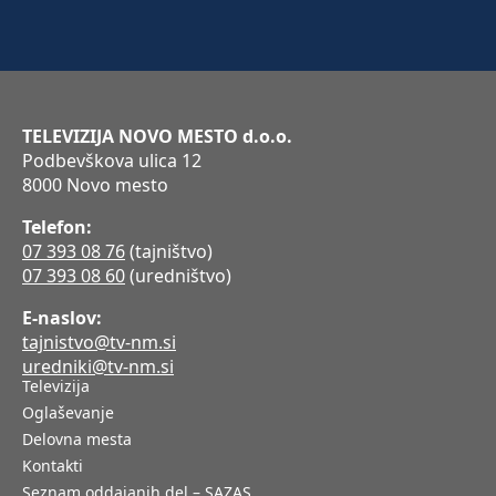
TELEVIZIJA NOVO MESTO d.o.o.
Podbevškova ulica 12
8000 Novo mesto
Telefon:
07 393 08 76
(tajništvo)
07 393 08 60
(uredništvo)
E-naslov:
tajnistvo@tv-nm.si
uredniki@tv-nm.si
Televizija
Oglaševanje
Delovna mesta
Kontakti
Seznam oddajanih del – SAZAS