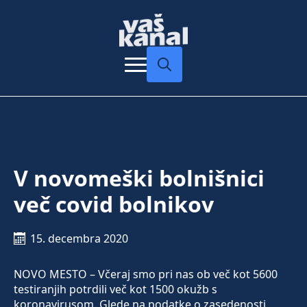
Search
for:
V novomeški bolnišnici
več covid bolnikov
15. decembra 2020
NOVO MESTO – Včeraj smo pri nas ob več kot 5600
testiranjih potrdili več kot 1500 okužb s
koronavirusom. Glede na podatke o zasedenosti