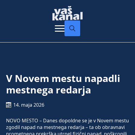
Search
for:
V Novem mestu napadli
mestnega redarja
14. maja 2026
NOVO MESTO – Danes dopoldne se je v Novem mestu
zgodil napad na mestnega redarja – ta ob obravnavi
prometnega prekrška utrpel fizični napad, poškropili