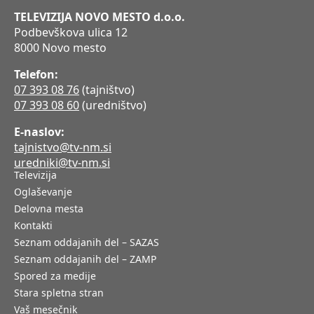
TELEVIZIJA NOVO MESTO d.o.o.
Podbevškova ulica 12
8000 Novo mesto
Telefon:
07 393 08 76
(tajništvo)
07 393 08 60
(uredništvo)
E-naslov:
tajnistvo@tv-nm.si
uredniki@tv-nm.si
Televizija
Oglaševanje
Delovna mesta
Kontakti
Seznam oddajanih del – SAZAS
Seznam oddajanih del – ZAMP
Spored za medije
Stara spletna stran
Vaš mesečnik