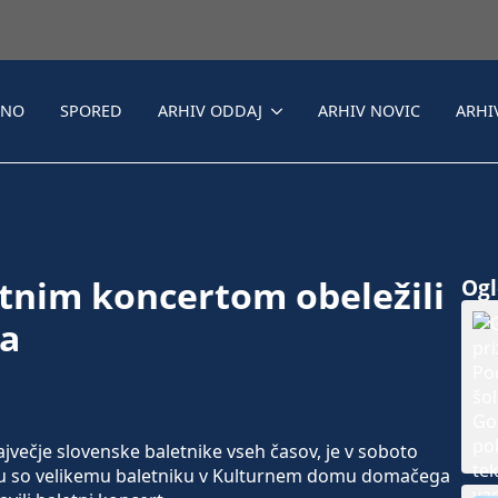
LNO
SPORED
ARHIV ODDAJ
ARHIV NOVIC
ARHI
tnim koncertom obeležili
Ogle
ča
ečje slovenske baletnike vseh časov, je v soboto
leju so velikemu baletniku v Kulturnem domu domačega