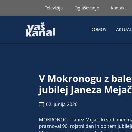
Televizija
Oglaševanje
Kontakt
DOMOV
AKTUA
V Mokronogu z bale
jubilej Janeza Meja
02. junija 2026
MOKRONOG – Janez Mejač, ki sodi med najv
praznoval 90. rojstni dan in ob tem jubi