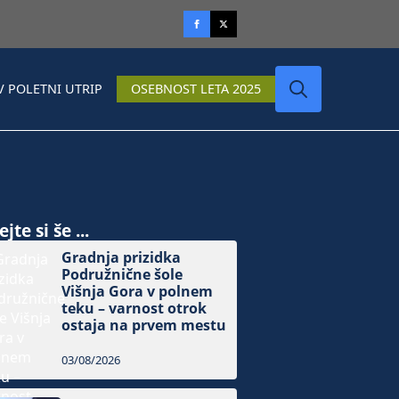
V POLETNI UTRIP
OSEBNOST LETA 2025
Search
for:
jte si še ...
Gradnja prizidka
Podružnične šole
Višnja Gora v polnem
teku – varnost otrok
ostaja na prvem mestu
03/08/2026