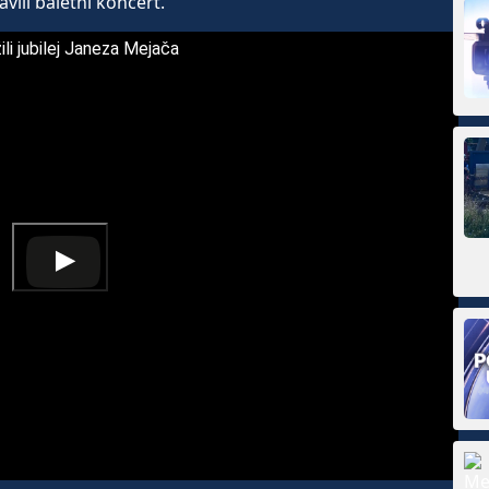
ili baletni koncert.
i jubilej Janeza Mejača