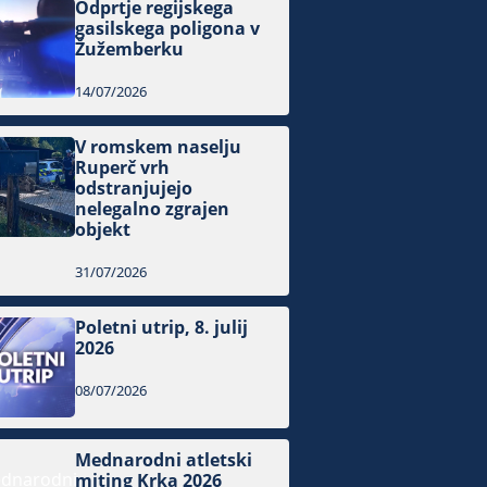
Odprtje regijskega
gasilskega poligona v
Žužemberku
14/07/2026
V romskem naselju
Ruperč vrh
odstranjujejo
nelegalno zgrajen
objekt
31/07/2026
Poletni utrip, 8. julij
2026
08/07/2026
Mednarodni atletski
miting Krka 2026