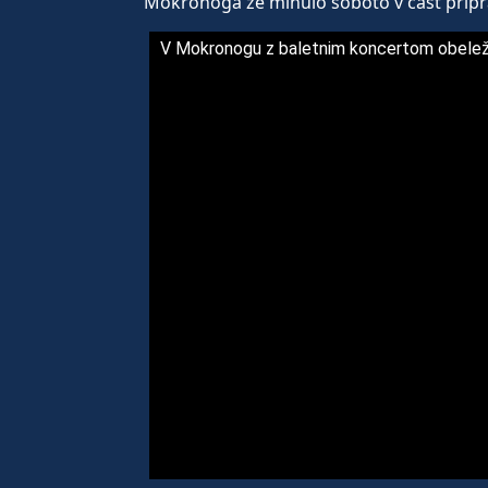
Mokronoga že minulo soboto v čast priprav
V Mokronogu z baletnim koncertom obeležil