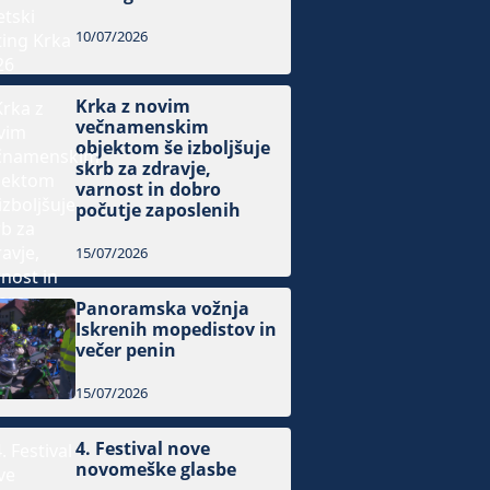
10/07/2026
Krka z novim
večnamenskim
objektom še izboljšuje
skrb za zdravje,
varnost in dobro
počutje zaposlenih
15/07/2026
Panoramska vožnja
Iskrenih mopedistov in
večer penin
15/07/2026
4. Festival nove
novomeške glasbe