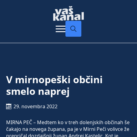
Search
for:
V mirnopeški občini
smelo naprej
29. novembra 2022
MIRNA PEČ – Medtem ko v treh dolenjskih občinah še
čakajo na novega župana, pa je v Mirni Peči volivce že
prepričal dozdajšnji župan Andrej Kastelic. Kot je