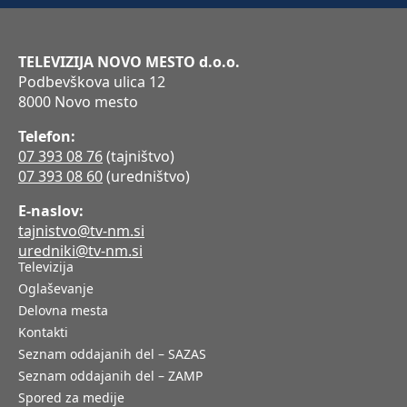
TELEVIZIJA NOVO MESTO d.o.o.
Podbevškova ulica 12
8000 Novo mesto
Telefon:
07 393 08 76
(tajništvo)
07 393 08 60
(uredništvo)
E-naslov:
tajnistvo@tv-nm.si
uredniki@tv-nm.si
Televizija
Oglaševanje
Delovna mesta
Kontakti
Seznam oddajanih del – SAZAS
Seznam oddajanih del – ZAMP
Spored za medije