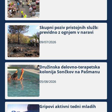
Skupni poziv pristojnih služb:
previdno z ognjem v naravi
09/07/2026
Družinska delovno-terapetska
kolonija Sončkov na Pašmanu
05/08/2026
Gripovi aktivni tedni mladih