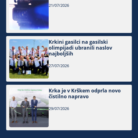
21/07/2026
Krkini gasilci na gasilski
olimpijadi ubranili naslov
najboljših
27/07/2026
Krka je v Krškem odprla novo
čistilno napravo
29/07/2026