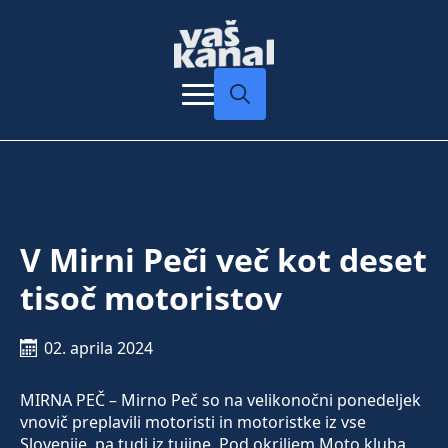
Search
for:
V Mirni Peči več kot deset
tisoč motoristov
02. aprila 2024
MIRNA PEČ – Mirno Peč so na velikonočni ponedeljek
vnovič preplavili motoristi in motoristke iz vse
Slovenije, pa tudi iz tujine. Pod okriljem Moto kluba