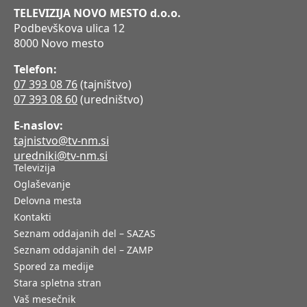
TELEVIZIJA NOVO MESTO d.o.o.
Podbevškova ulica 12
8000 Novo mesto
Telefon:
07 393 08 76
(tajništvo)
07 393 08 60
(uredništvo)
E-naslov:
tajnistvo@tv-nm.si
uredniki@tv-nm.si
Televizija
Oglaševanje
Delovna mesta
Kontakti
Seznam oddajanih del – SAZAS
Seznam oddajanih del – ZAMP
Spored za medije
Stara spletna stran
Vaš mesečnik