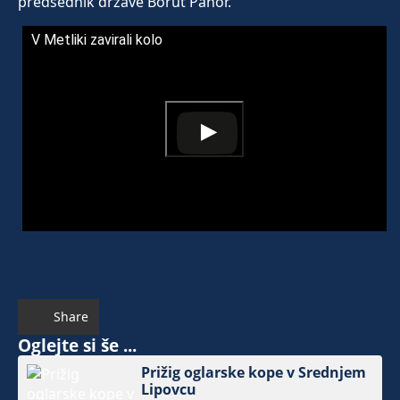
predsednik države Borut Pahor.
V Metliki zavirali kolo
Share
Oglejte si še ...
Prižig oglarske kope v Srednjem
Lipovcu