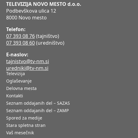
TELEVIZIJA NOVO MESTO d.o.o.
Podbevškova ulica 12
8000 Novo mesto
Telefon:
07 393 08 76
(tajništvo)
07 393 08 60
(uredništvo)
E-naslov:
tajnistvo@tv-nm.si
uredniki@tv-nm.si
Televizija
Oglaševanje
Delovna mesta
Kontakti
Seznam oddajanih del – SAZAS
Seznam oddajanih del – ZAMP
Spored za medije
Stara spletna stran
Vaš mesečnik