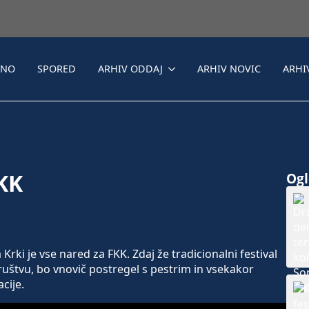
LNO
SPORED
ARHIV ODDAJ
ARHIV NOVIC
ARHI
KK
Ogle
rki je vse nared za FKK. Zdaj že tradicionalni festival
ruštvu, bo vnovič postregel s pestrim in vsekakor
cije.