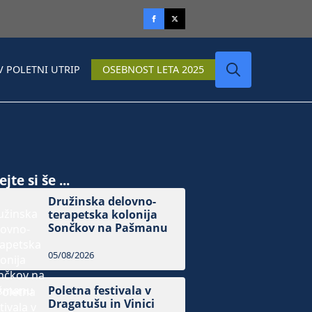
V POLETNI UTRIP
OSEBNOST LETA 2025
Search
for:
jte si še ...
Družinska delovno-
terapetska kolonija
Sončkov na Pašmanu
05/08/2026
Poletna festivala v
Dragatušu in Vinici