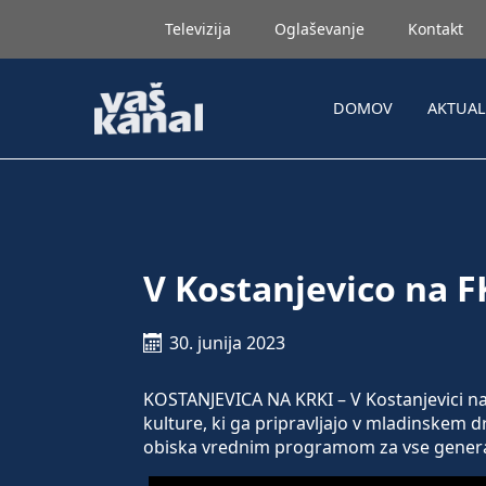
Televizija
Oglaševanje
Kontakt
DOMOV
AKTUA
V Kostanjevico na F
30. junija 2023
KOSTANJEVICA NA KRKI – V Kostanjevici na K
kulture, ki ga pripravljajo v mladinskem d
obiska vrednim programom za vse genera