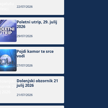
22/07/2026
Poletni utrip, 29. julij
2026
29/07/2026
Pojdi kamor te srce
vodi
27/07/2026
Dolenjski obzornik 21
julij 2026
21/07/2026