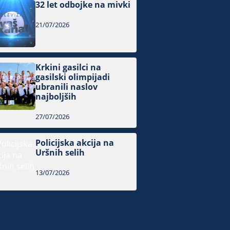
32 let odbojke na mivki
21/07/2026
Krkini gasilci na
gasilski olimpijadi
ubranili naslov
najboljših
27/07/2026
Policijska akcija na
Uršnih selih
13/07/2026