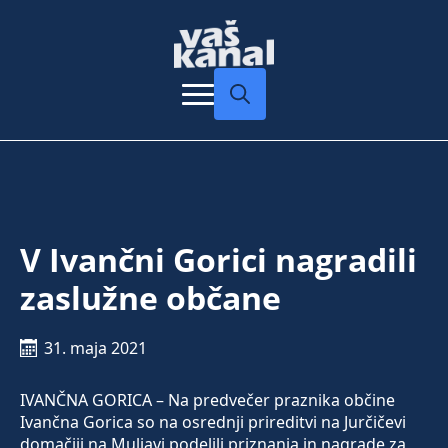
Search
for:
V Ivančni Gorici nagradili
zaslužne občane
31. maja 2021
IVANČNA GORICA – Na predvečer praznika občine
Ivančna Gorica so na osrednji prireditvi na Jurčičevi
domačiji na Muljavi podelili priznanja in nagrade za