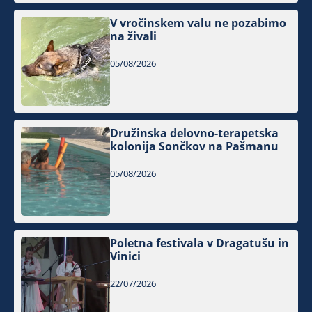
V vročinskem valu ne pozabimo
na živali
05/08/2026
Družinska delovno-terapetska
kolonija Sončkov na Pašmanu
05/08/2026
Poletna festivala v Dragatušu in
Vinici
22/07/2026