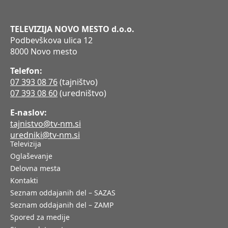
TELEVIZIJA NOVO MESTO d.o.o.
Podbevškova ulica 12
8000 Novo mesto
Telefon:
07 393 08 76
(tajništvo)
07 393 08 60
(uredništvo)
E-naslov:
tajnistvo@tv-nm.si
uredniki@tv-nm.si
Televizija
Oglaševanje
Delovna mesta
Kontakti
Seznam oddajanih del – SAZAS
Seznam oddajanih del – ZAMP
Spored za medije