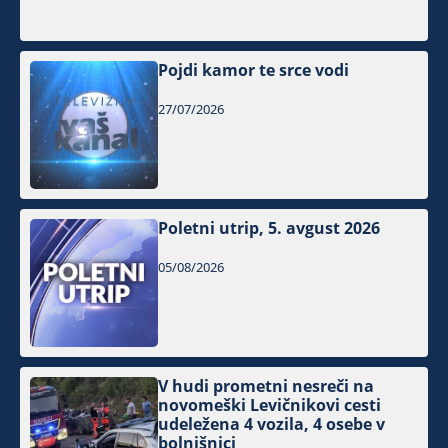
Pojdi kamor te srce vodi
27/07/2026
Poletni utrip, 5. avgust 2026
05/08/2026
V hudi prometni nesreči na
novomeški Levičnikovi cesti
udeležena 4 vozila, 4 osebe v
bolnišnici