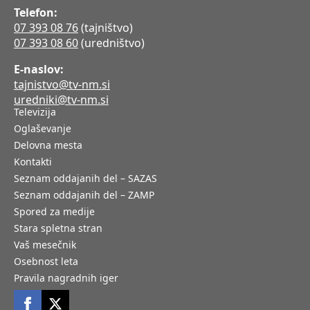
Telefon:
07 393 08 76
(tajništvo)
07 393 08 60
(uredništvo)
E-naslov:
tajnistvo@tv-nm.si
uredniki@tv-nm.si
Televizija
Oglaševanje
Delovna mesta
Kontakti
Seznam oddajanih del – SAZAS
Seznam oddajanih del – ZAMP
Spored za medije
Stara spletna stran
Vaš mesečnik
Osebnost leta
Pravila nagradnih iger