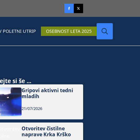
V POLETNI UTRIP
OSEBNOST LETA 2025
Search
for:
jte si še ...
Gripovi aktivni tedni
mladih
21/07/2026
Otvoritev čistilne
naprave Krka Krško