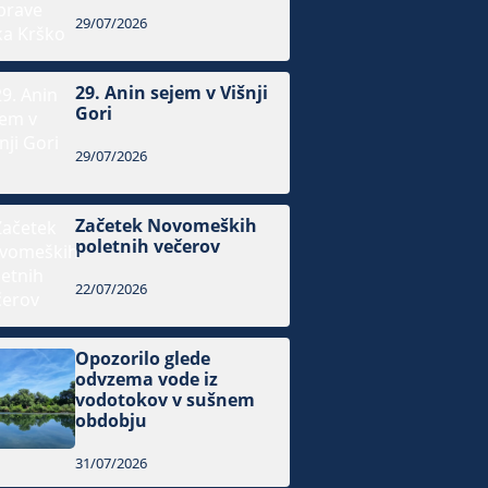
29/07/2026
29. Anin sejem v Višnji
Gori
29/07/2026
Začetek Novomeških
poletnih večerov
22/07/2026
Opozorilo glede
odvzema vode iz
vodotokov v sušnem
obdobju
31/07/2026