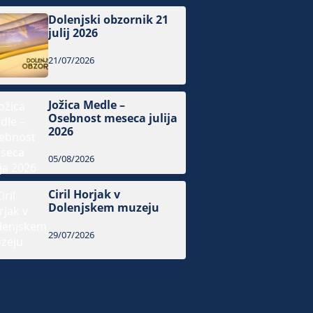
Dolenjski obzornik 21
julij 2026
21/07/2026
Jožica Medle –
Osebnost meseca julija
2026
05/08/2026
Ciril Horjak v
Dolenjskem muzeju
29/07/2026