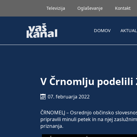
Televizija
Oglaševanje
Kontakt
DOMOV
AKTUA
V Črnomlju podelili
07. februarja 2022
ČRNOMELJ – Osrednjo občinsko slovesnost
pripravili minuli petek in na njej zaslužn
priznanja.