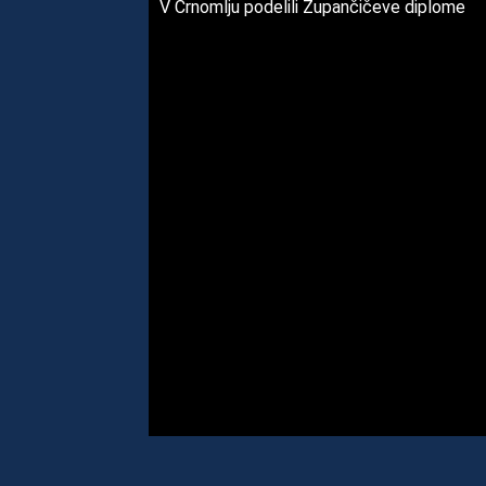
V Črnomlju podelili Župančičeve diplome