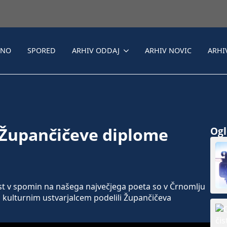
LNO
SPORED
ARHIV ODDAJ
ARHIV NOVIC
ARHI
 Župančičeve diplome
Ogle
 v spomin na našega največjega poeta so v Črnomlju
im kulturnim ustvarjalcem podelili Župančičeva