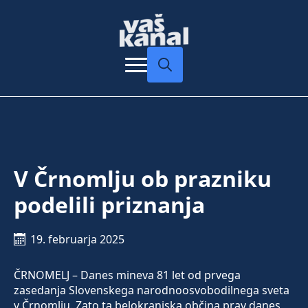
Search
for:
V Črnomlju ob prazniku
podelili priznanja
19. februarja 2025
ČRNOMELJ – Danes mineva 81 let od prvega
zasedanja Slovenskega narodnoosvobodilnega sveta
v Črnomlju. Zato ta belokranjska občina prav danes