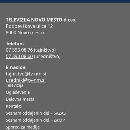
TELEVIZIJA NOVO MESTO d.o.o.
Podbevškova ulica 12
8000 Novo mesto
Telefon:
07 393 08 76
(tajništvo)
07 393 08 60
(uredništvo)
E-naslov:
tajnistvo@tv-nm.si
uredniki@tv-nm.si
Televizija
Oglaševanje
Delovna mesta
Kontakti
Seznam oddajanih del – SAZAS
Seznam oddajanih del – ZAMP
Spored za medije