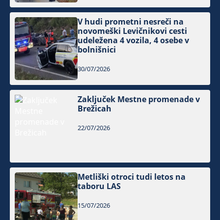
V hudi prometni nesreči na
novomeški Levičnikovi cesti
udeležena 4 vozila, 4 osebe v
bolnišnici
30/07/2026
Zaključek Mestne promenade v
Brežicah
22/07/2026
Metliški otroci tudi letos na
taboru LAS
15/07/2026