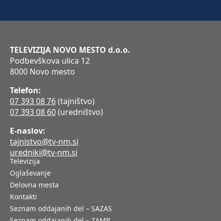
TELEVIZIJA NOVO MESTO d.o.o.
Podbevškova ulica 12
8000 Novo mesto
Telefon:
07 393 08 76
(tajništvo)
07 393 08 60
(uredništvo)
E-naslov:
tajnistvo@tv-nm.si
uredniki@tv-nm.si
Televizija
Oglaševanje
Delovna mesta
Kontakti
Seznam oddajanih del – SAZAS
Seznam oddajanih del – ZAMP