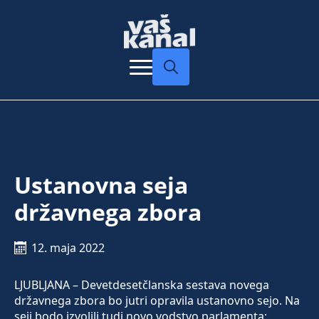
Search
for:
Ustanovna seja
državnega zbora
12. maja 2022
LJUBLJANA – Devetdesetčlanska sestava novega
državnega zbora bo jutri opravila ustanovno sejo. Na
seji bodo izvolili tudi novo vodstvo parlamenta;