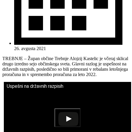
26. avgusta 2021
TREBNJE – Župan občine Trebnje Alojzij Kastelic je včeraj sklical
drugo izredno sejo občinskega sveta. Glavni razlog je uspešnost na
državnih razpisih, posledično so bili primorani v rebalans letošnjega
proračuna in v spremembo proračuna za leto 2022.
Uspešni na državnih razpisih