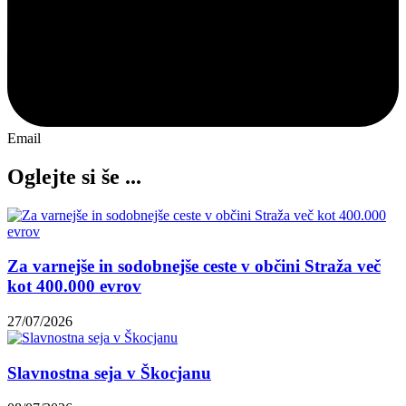
Email
Oglejte si še ...
Za varnejše in sodobnejše ceste v občini Straža več
kot 400.000 evrov
27/07/2026
Slavnostna seja v Škocjanu