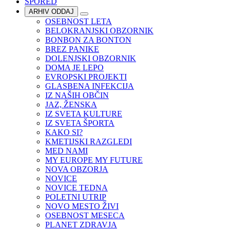
SPORED
ARHIV ODDAJ
OSEBNOST LETA
BELOKRANJSKI OBZORNIK
BONBON ZA BONTON
BREZ PANIKE
DOLENJSKI OBZORNIK
DOMA JE LEPO
EVROPSKI PROJEKTI
GLASBENA INFEKCIJA
IZ NAŠIH OBČIN
JAZ, ŽENSKA
IZ SVETA KULTURE
IZ SVETA ŠPORTA
KAKO SI?
KMETIJSKI RAZGLEDI
MED NAMI
MY EUROPE MY FUTURE
NOVA OBZORJA
NOVICE
NOVICE TEDNA
POLETNI UTRIP
NOVO MESTO ŽIVI
OSEBNOST MESECA
PLANET ZDRAVJA