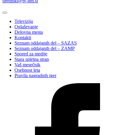
uredniki@tv-nm.si
Televizija
Oglaševanje
Delovna mesta
Kontakti
Seznam oddajanih del – SAZAS
Seznam oddajanih del – ZAMP
Spored za medije
Stara spletna stran
Vaš mesečnik
Osebnost leta
Pravila nagradnih iger