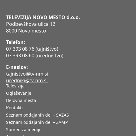
TELEVIZIJA NOVO MESTO d.o.o.
Podbevškova ulica 12
8000 Novo mesto
Telefon:
07 393 08 76
(tajništvo)
07 393 08 60
(uredništvo)
E-naslov:
tajnistvo@tv-nm.si
uredniki@tv-nm.si
Televizija
Oglaševanje
Delovna mesta
Kontakti
Seznam oddajanih del – SAZAS
Seznam oddajanih del – ZAMP
Spored za medije