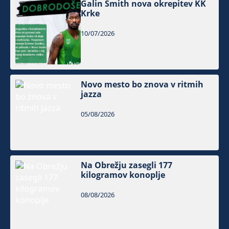
Galin Smith nova okrepitev KK
Krke
10/07/2026
Novo mesto bo znova v ritmih
jazza
05/08/2026
Na Obrežju zasegli 177
kilogramov konoplje
08/08/2026