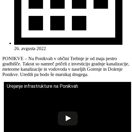
26. avgusta 2022
PONIKVE – Na Ponikvah v občini Trebnje je od maja pestro
gradbišče. Takrat so namreč pričeli z investicijo gradnje kanalizacije,
meteorne kanalizacije in vodovoda v naseljih Gorenje in Dolenje
Ponikve. Uredili pa bodo še marsikaj drugega.
Urejanje infrastrukture na Ponikvah