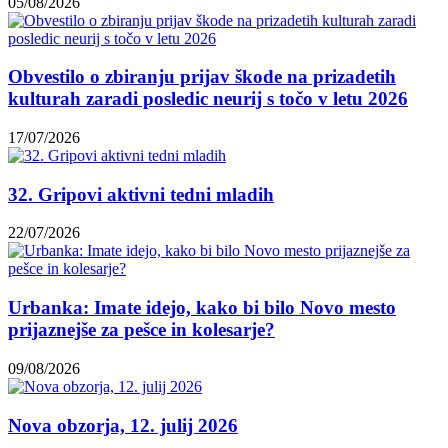
05/08/2026
Obvestilo o zbiranju prijav škode na prizadetih
kulturah zaradi posledic neurij s točo v letu 2026
17/07/2026
32. Gripovi aktivni tedni mladih
22/07/2026
Urbanka: Imate idejo, kako bi bilo Novo mesto
prijaznejše za pešce in kolesarje?
09/08/2026
Nova obzorja, 12. julij 2026