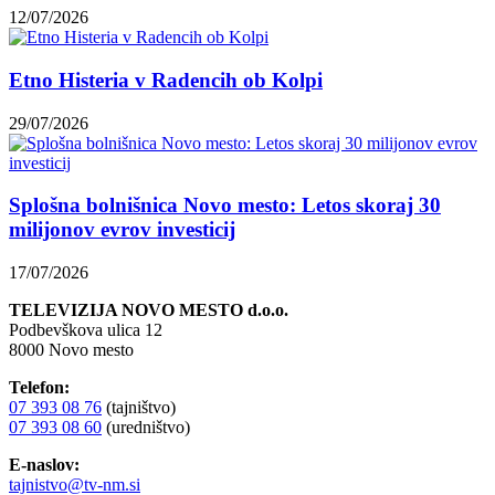
12/07/2026
Etno Histeria v Radencih ob Kolpi
29/07/2026
Splošna bolnišnica Novo mesto: Letos skoraj 30
milijonov evrov investicij
17/07/2026
TELEVIZIJA NOVO MESTO d.o.o.
Podbevškova ulica 12
8000 Novo mesto
Telefon:
07 393 08 76
(tajništvo)
07 393 08 60
(uredništvo)
E-naslov:
tajnistvo@tv-nm.si