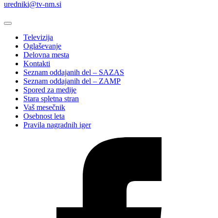
uredniki@tv-nm.si
Televizija
Oglaševanje
Delovna mesta
Kontakti
Seznam oddajanih del – SAZAS
Seznam oddajanih del – ZAMP
Spored za medije
Stara spletna stran
Vaš mesečnik
Osebnost leta
Pravila nagradnih iger