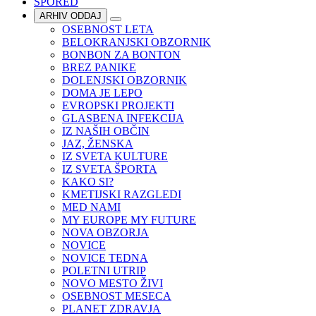
SPORED
ARHIV ODDAJ
OSEBNOST LETA
BELOKRANJSKI OBZORNIK
BONBON ZA BONTON
BREZ PANIKE
DOLENJSKI OBZORNIK
DOMA JE LEPO
EVROPSKI PROJEKTI
GLASBENA INFEKCIJA
IZ NAŠIH OBČIN
JAZ, ŽENSKA
IZ SVETA KULTURE
IZ SVETA ŠPORTA
KAKO SI?
KMETIJSKI RAZGLEDI
MED NAMI
MY EUROPE MY FUTURE
NOVA OBZORJA
NOVICE
NOVICE TEDNA
POLETNI UTRIP
NOVO MESTO ŽIVI
OSEBNOST MESECA
PLANET ZDRAVJA