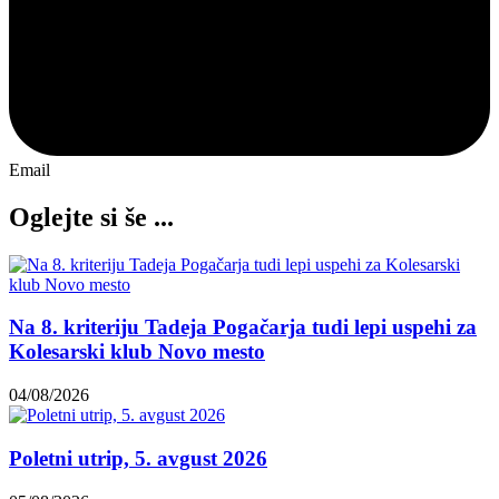
Email
Oglejte si še ...
Na 8. kriteriju Tadeja Pogačarja tudi lepi uspehi za
Kolesarski klub Novo mesto
04/08/2026
Poletni utrip, 5. avgust 2026