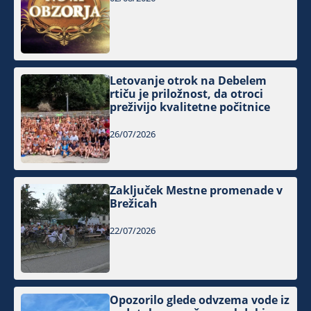
Letovanje otrok na Debelem
rtiču je priložnost, da otroci
preživijo kvalitetne počitnice
26/07/2026
Zaključek Mestne promenade v
Brežicah
22/07/2026
Opozorilo glede odvzema vode iz