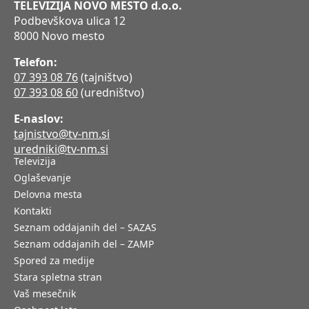
TELEVIZIJA NOVO MESTO d.o.o.
Podbevškova ulica 12
8000 Novo mesto
Telefon:
07 393 08 76
(tajništvo)
07 393 08 60
(uredništvo)
E-naslov:
tajnistvo@tv-nm.si
uredniki@tv-nm.si
Televizija
Oglaševanje
Delovna mesta
Kontakti
Seznam oddajanih del – SAZAS
Seznam oddajanih del – ZAMP
Spored za medije
Stara spletna stran
Vaš mesečnik