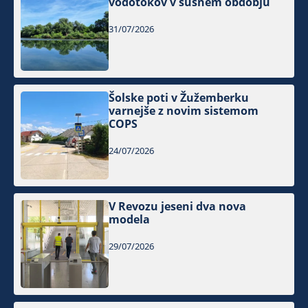
vodotokov v sušnem obdobju
31/07/2026
Šolske poti v Žužemberku
varnejše z novim sistemom
COPS
24/07/2026
V Revozu jeseni dva nova
modela
29/07/2026