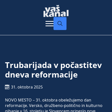
Search
for:
Trubarijada v počastitev
dneva reformacije
31. oktobra 2025
NOVO MESTO – 31. oktobra obeležujemo dan
reformacije. Versko, družbeno-politično in kulturno
gibanje v 16. stoletju je Slovencem prineslo prve