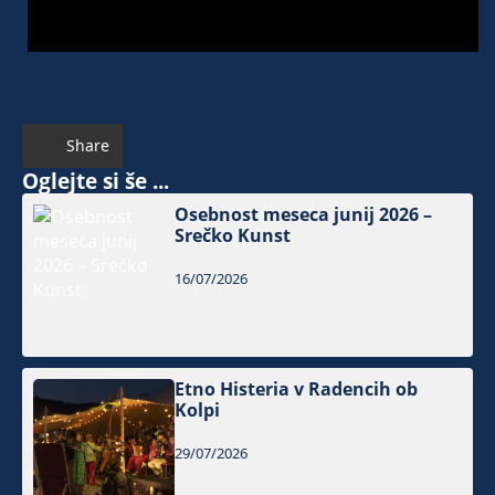
Share
Oglejte si še ...
Osebnost meseca junij 2026 –
Srečko Kunst
16/07/2026
Etno Histeria v Radencih ob
Kolpi
29/07/2026